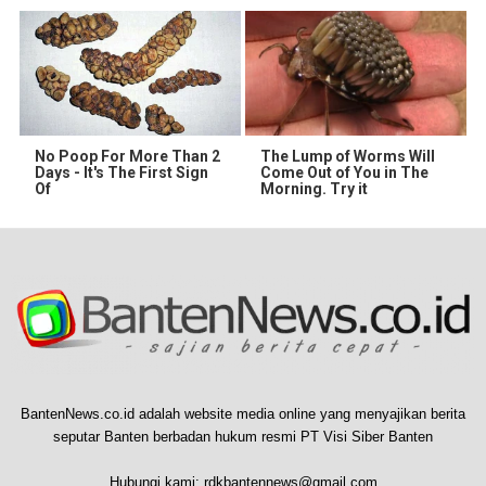
No Poop For More Than 2
The Lump of Worms Will
Days - It's The First Sign
Come Out of You in The
Of
Morning. Try it
BantenNews.co.id adalah website media online yang menyajikan berita
seputar Banten berbadan hukum resmi PT Visi Siber Banten
Hubungi kami:
rdkbantennews@gmail.com