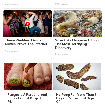
Fungus Is A Parasite, And
No Poop For More Than 2
It Dies From A Drop Of
Days - It's The First Sign
Plain...
Of