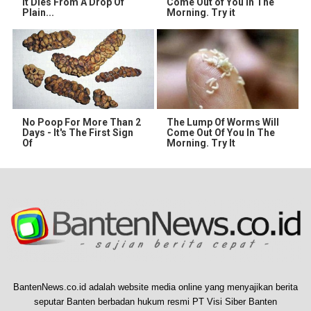
It Dies From A Drop Of
Come Out of You in The
Plain...
Morning. Try it
No Poop For More Than 2
The Lump Of Worms Will
Days - It's The First Sign
Come Out Of You In The
Of
Morning. Try It
BantenNews.co.id adalah website media online yang menyajikan berita
seputar Banten berbadan hukum resmi PT Visi Siber Banten