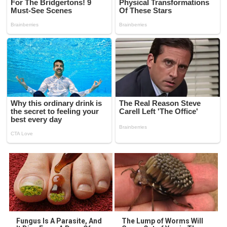
Fungus Is A Parasite, And
The Lump of Worms Will