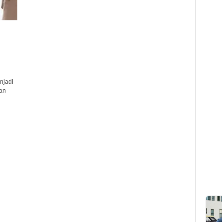
njadi
ban