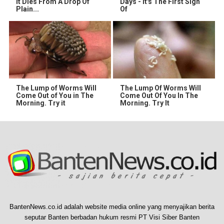
It Dies From A Drop Of
Days - It's The First Sign
Plain...
Of
The Lump of Worms Will
The Lump Of Worms Will
Come Out of You in The
Come Out Of You In The
Morning. Try it
Morning. Try It
BantenNews.co.id adalah website media online yang menyajikan berita
seputar Banten berbadan hukum resmi PT Visi Siber Banten