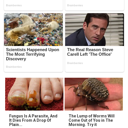
Fungus Is A Parasite, And
The Lump of Worms Will
It Dies From A Drop Of
Come Out of You in The
Plain...
Morning. Try it