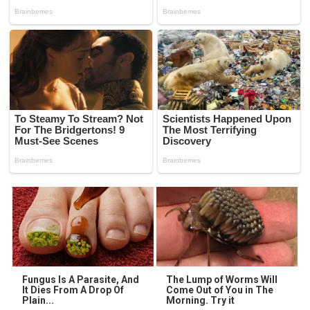
Fungus Is A Parasite, And
The Lump of Worms Will
It Dies From A Drop Of
Come Out of You in The
Plain...
Morning. Try it