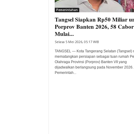
i
Pemerintahan
t
Tangsel Siapkan Rp50 Miliar u
a
B
Porprov Banten 2026, 58 Cabor
a
Mulai...
n
Selasa 5 Mei 2026, 05:17 WIB
t
e
TANGSEL — Kota Tangerang Selatan (Tangsel) 
n
mematangkan persiapan sebagai tuan rumah P
H
Olahraga Provinsi (Porprov) Banten VII yang
dijadwalkan berlangsung pada November 2026.
a
Pemerintah...
r
i
I
n
i