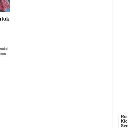
ntuk
mulai
ekan