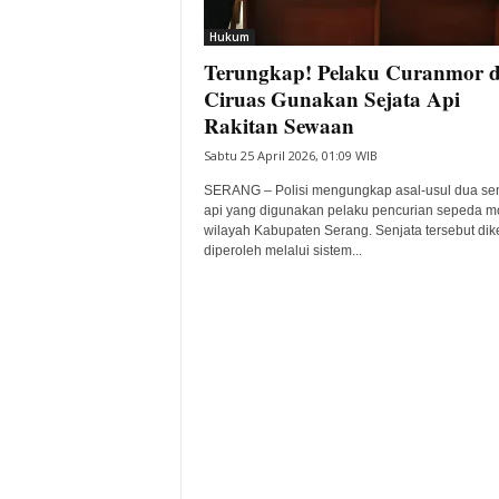
i
Hukum
t
Terungkap! Pelaku Curanmor d
a
B
Ciruas Gunakan Sejata Api
a
Rakitan Sewaan
n
Sabtu 25 April 2026, 01:09 WIB
t
e
SERANG – Polisi mengungkap asal-usul dua sen
n
api yang digunakan pelaku pencurian sepeda mo
H
wilayah Kabupaten Serang. Senjata tersebut dik
diperoleh melalui sistem...
a
r
i
I
n
i