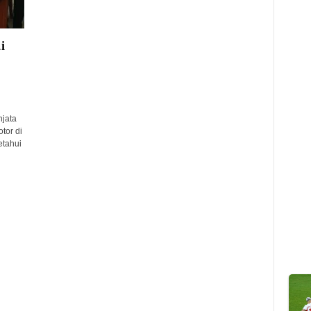
i
jata
tor di
etahui