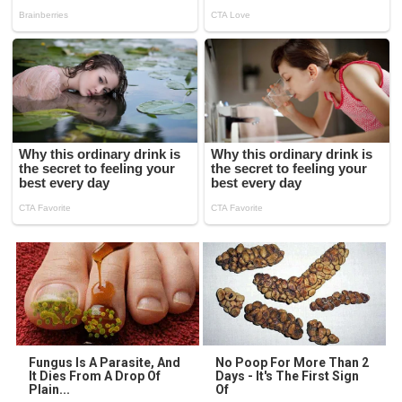
Fungus Is A Parasite, And
No Poop For More Than 2
It Dies From A Drop Of
Days - It's The First Sign
Plain...
Of