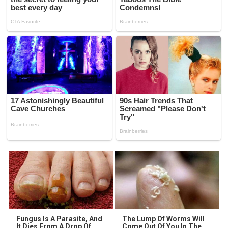
Fungus Is A Parasite, And
The Lump Of Worms Will
It Dies From A Drop Of
Come Out Of You In The