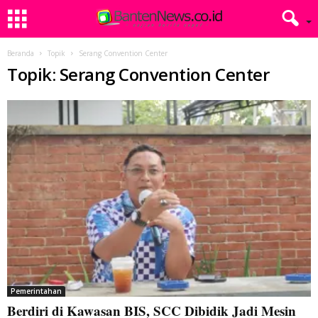
Beranda
Topik
Serang Convention Center
Topik: Serang Convention Center
Pemerintahan
Berdiri di Kawasan BIS, SCC Dibidik Jadi Mesin