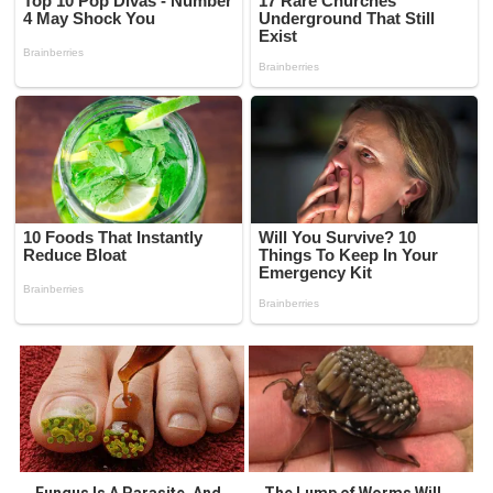
Fungus Is A Parasite, And
The Lump of Worms Will