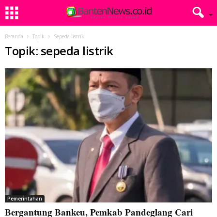
Beranda
Topik
Sepeda listrik
Topik: sepeda listrik
Pemerintahan
Bergantung Bankeu, Pemkab Pandeglang Cari