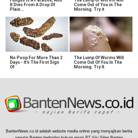
It Dies From A Drop Of
Come Out of You in The
Plain...
Morning. Try it
No Poop For More Than 2
The Lump Of Worms Will
Days - It's The First Sign
Come Out Of You In The
Of
Morning. Try It
BantenNews.co.id adalah website media online yang menyajikan berita
seputar Banten berbadan hukum resmi PT Visi Siber Banten