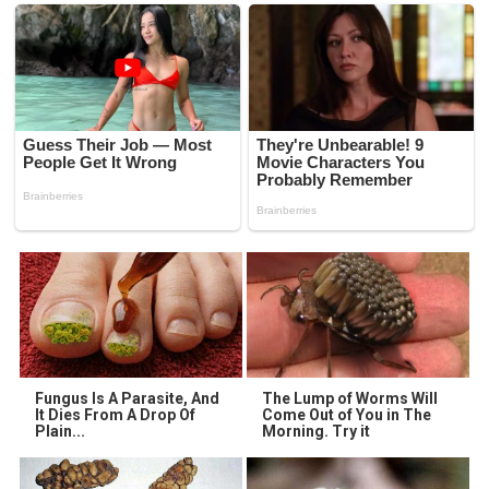
Fungus Is A Parasite, And
The Lump of Worms Will
It Dies From A Drop Of
Come Out of You in The
Plain...
Morning. Try it