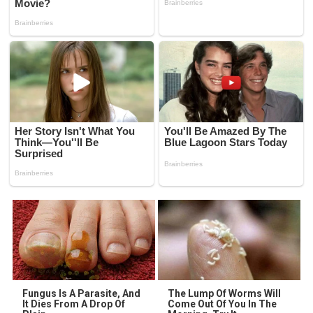
Fungus Is A Parasite, And
The Lump Of Worms Will
It Dies From A Drop Of
Come Out Of You In The