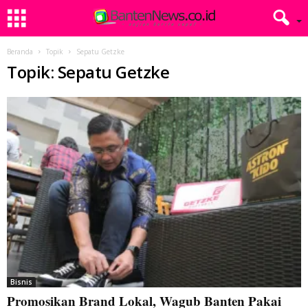
Beranda
Topik
Sepatu Getzke
Topik: Sepatu Getzke
Bisnis
Promosikan Brand Lokal, Wagub Banten Pakai