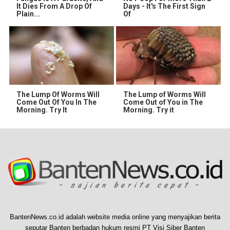
It Dies From A Drop Of
Days - It's The First Sign
Plain...
Of
The Lump Of Worms Will
The Lump of Worms Will
Come Out Of You In The
Come Out of You in The
Morning. Try It
Morning. Try it
BantenNews.co.id adalah website media online yang menyajikan berita
seputar Banten berbadan hukum resmi PT Visi Siber Banten