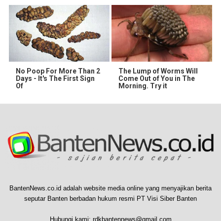
No Poop For More Than 2
The Lump of Worms Will
Days - It's The First Sign
Come Out of You in The
Of
Morning. Try it
BantenNews.co.id adalah website media online yang menyajikan berita
seputar Banten berbadan hukum resmi PT Visi Siber Banten
Hubungi kami:
rdkbantennews@gmail.com