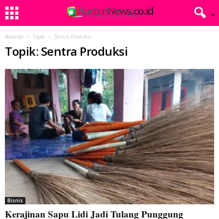
Beranda
Topik
Sentra Produksi
Topik: Sentra Produksi
Bisnis
Kerajinan Sapu Lidi Jadi Tulang Punggung