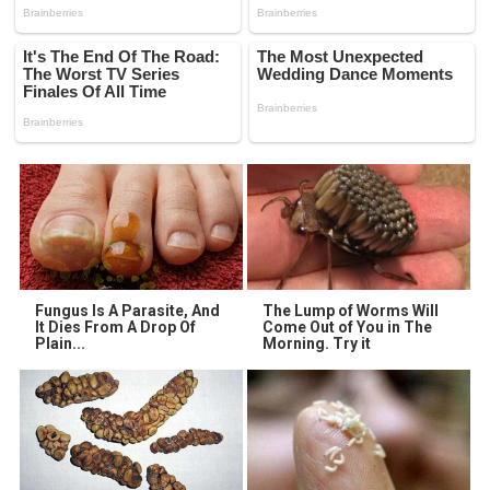
Fungus Is A Parasite, And
The Lump of Worms Will
It Dies From A Drop Of
Come Out of You in The
Plain...
Morning. Try it