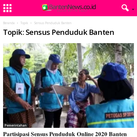
Beranda
Topik
Sensus Penduduk Banten
Topik: Sensus Penduduk Banten
Pemerintahan
Partisipasi Sensus Penduduk Online 2020 Banten