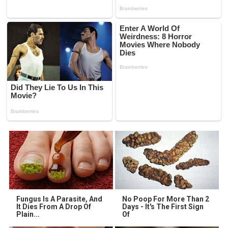
Fungus Is A Parasite, And
No Poop For More Than 2
It Dies From A Drop Of
Days - It's The First Sign
Plain...
Of