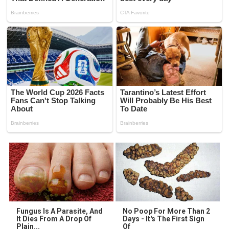
Fungus Is A Parasite, And
No Poop For More Than 2
It Dies From A Drop Of
Days - It's The First Sign
Plain...
Of