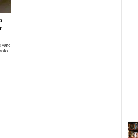
a
r
g yang
usaka