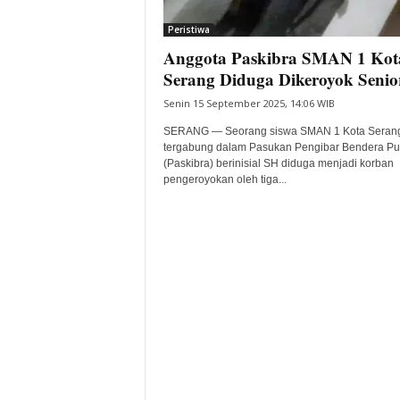
i
Peristiwa
t
Anggota Paskibra SMAN 1 Kot
a
B
Serang Diduga Dikeroyok Senio
a
Senin 15 September 2025, 14:06 WIB
n
t
SERANG — Seorang siswa SMAN 1 Kota Seran
e
tergabung dalam Pasukan Pengibar Bendera P
(Paskibra) berinisial SH diduga menjadi korban
n
pengeroyokan oleh tiga...
H
a
r
i
I
n
i