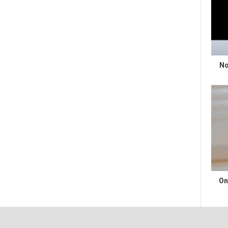
No
On