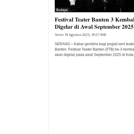
i
Budaya
t
Festival Teater Banten 3 Kembal
a
B
Digelar di Awal September 2025
a
Senin 18 Agustus 2025, 18:07 WIB
n
t
SERANG – Kabar gembira bagi pegiat seni teater
e
Banten. Festival Teater Banten (FTB) ke-3 kemba
akan digelar pada awal September 2025 di Kota.
n
H
a
r
i
I
n
i