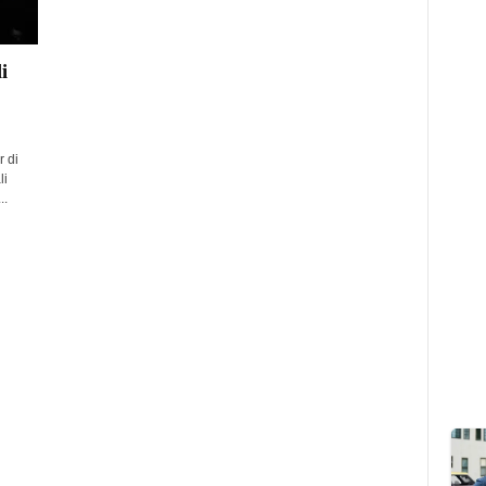
i
 di
li
..