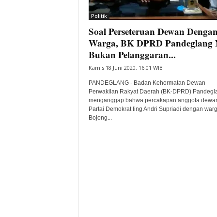
i
Politik
t
Soal Perseteruan Dewan Denga
a
B
Warga, BK DPRD Pandeglang N
a
Bukan Pelanggaran...
n
Kamis 18 Juni 2020, 16:01 WIB
t
e
PANDEGLANG - Badan Kehormatan Dewan
n
Perwakilan Rakyat Daerah (BK-DPRD) Pandegl
H
menganggap bahwa percakapan anggota dewan
Partai Demokrat Iing Andri Supriadi dengan war
a
Bojong...
r
i
I
n
i