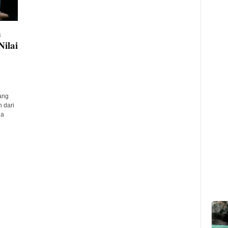
n
ilai
ang
 dari
ga