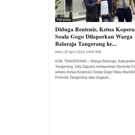
i
t
a
Peristiwa
B
Diduga Rentenir, Ketua Kopera
a
Soala Gogo Dilaporkan Warga
n
Balaraja Tangerang ke...
t
e
Rabu 29 April 2026, 04:09 WIB
n
KAB. TANGERANG – Warga Balaraja, Kabupate
H
Tangerang, Gita Saputra melaporkan Nursinta Pa
a
selaku Ketua Koperasi Soala Gogo Maju Mandiri
r
Polresta Tangerang atas dugaan...
i
I
n
i