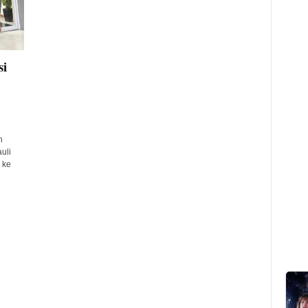
si
n
uli
 ke