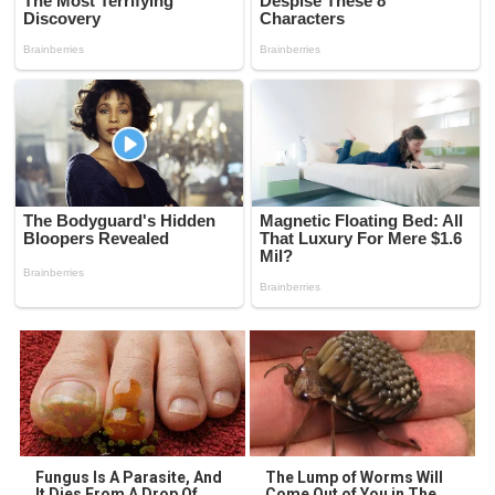
Fungus Is A Parasite, And
The Lump of Worms Will
It Dies From A Drop Of
Come Out of You in The