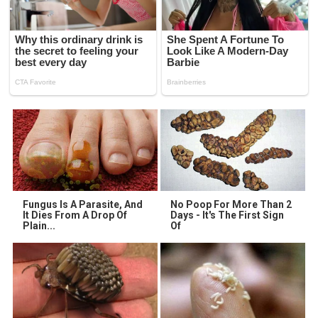
Fungus Is A Parasite, And
No Poop For More Than 2
It Dies From A Drop Of
Days - It's The First Sign
Plain...
Of