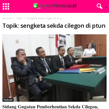
Beranda
Topik
Sengketa sekda cilegon di ptun
Topik: sengketa sekda cilegon di ptun
Hukum
Sidang Gugatan Pemberhentian Sekda Cilegon,