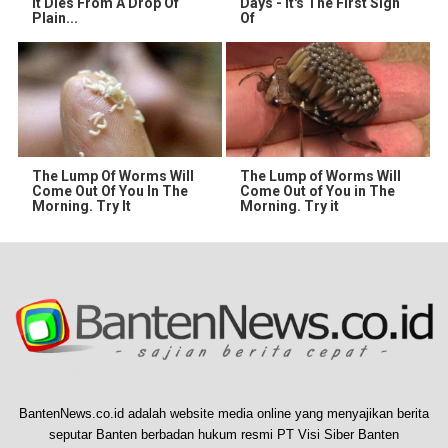
It Dies From A Drop Of
Days - It's The First Sign
Plain...
Of
The Lump Of Worms Will
The Lump of Worms Will
Come Out Of You In The
Come Out of You in The
Morning. Try It
Morning. Try it
BantenNews.co.id adalah website media online yang menyajikan berita
seputar Banten berbadan hukum resmi PT Visi Siber Banten