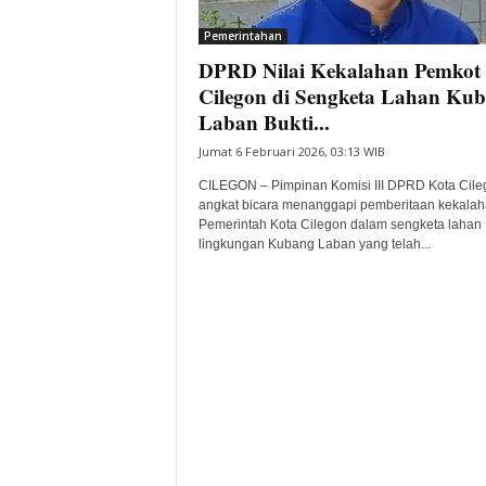
i
Pemerintahan
t
DPRD Nilai Kekalahan Pemkot
a
B
Cilegon di Sengketa Lahan Ku
a
Laban Bukti...
n
Jumat 6 Februari 2026, 03:13 WIB
t
e
CILEGON – Pimpinan Komisi III DPRD Kota Cile
n
angkat bicara menanggapi pemberitaan kekala
H
Pemerintah Kota Cilegon dalam sengketa lahan
lingkungan Kubang Laban yang telah...
a
r
i
I
n
i