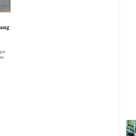
bang
gon
han