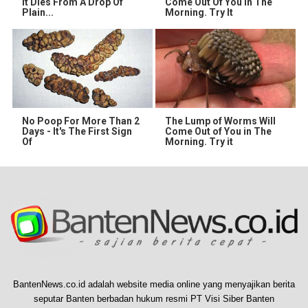
It Dies From A Drop Of
Come Out Of You In The
Plain...
Morning. Try It
No Poop For More Than 2
The Lump of Worms Will
Days - It's The First Sign
Come Out of You in The
Of
Morning. Try it
BantenNews.co.id adalah website media online yang menyajikan berita
seputar Banten berbadan hukum resmi PT Visi Siber Banten