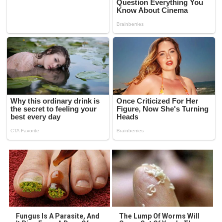
Fungus Is A Parasite, And
The Lump Of Worms Will