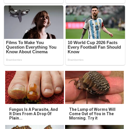
Fungus Is A Parasite, And
The Lump of Worms Will
It Dies From A Drop Of
Come Out of You in The
Plain...
Morning. Try it