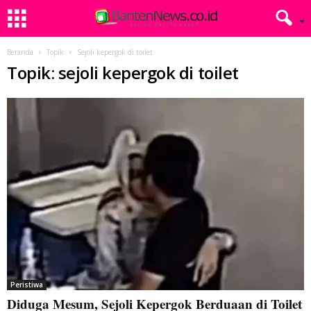
Beranda
Topik
Sejoli kepergok di toilet
Topik: sejoli kepergok di toilet
Peristiwa
Diduga Mesum, Sejoli Kepergok Berduaan di Toilet