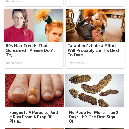
Fungus Is A Parasite, And
No Poop For More Than 2
It Dies From A Drop Of
Days - It's The First Sign
Plain...
Of