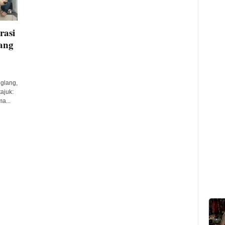
rasi
ang
glang,
ajuk:
a...