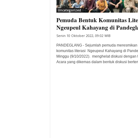
i
Uncategorized
t
Pemuda Bentuk Komunitas Lite
a
B
Ngeupeul Kahayang di Pandegl
a
Senin 10 Oktober 2022, 09:02 WIB
n
t
PANDEGLANG - Sejumlah pemuda meresmikan
e
komunitas literasi Ngeupeul Kahayang di Pande
Minggu (9/10/2022). menghelat diskusi dengan t
n
Acara yang dikemas dalam bentuk diskusi bertem
H
a
r
i
I
n
i