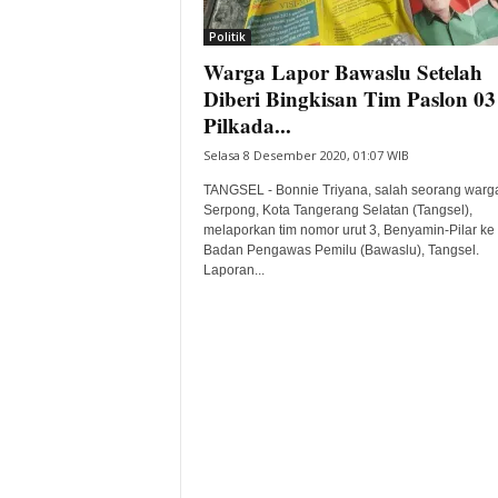
i
Politik
t
Warga Lapor Bawaslu Setelah
a
B
Diberi Bingkisan Tim Paslon 03
a
Pilkada...
n
Selasa 8 Desember 2020, 01:07 WIB
t
e
TANGSEL - Bonnie Triyana, salah seorang warg
n
Serpong, Kota Tangerang Selatan (Tangsel),
H
melaporkan tim nomor urut 3, Benyamin-Pilar ke
Badan Pengawas Pemilu (Bawaslu), Tangsel.
a
Laporan...
r
i
I
n
i