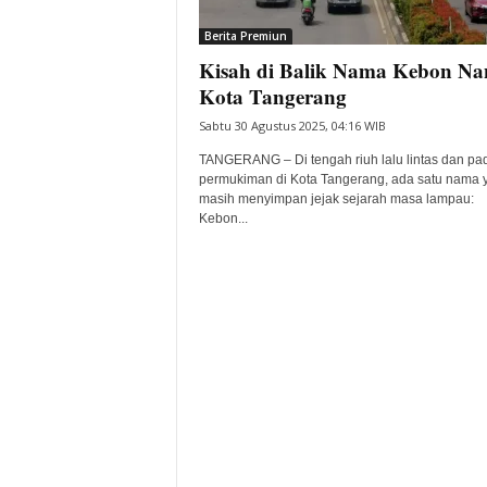
i
Berita Premiun
t
Kisah di Balik Nama Kebon Na
a
B
Kota Tangerang
a
Sabtu 30 Agustus 2025, 04:16 WIB
n
t
TANGERANG – Di tengah riuh lalu lintas dan pa
e
permukiman di Kota Tangerang, ada satu nama 
masih menyimpan jejak sejarah masa lampau:
n
Kebon...
H
a
r
i
I
n
i