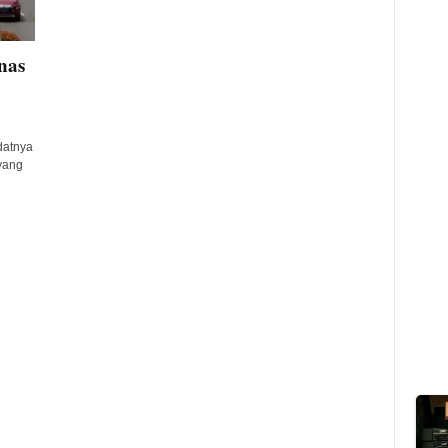
nas
datnya
yang