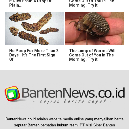
It Dies From A Drop Of
Come Out Of You In The
Plain...
Morning. Try It
No Poop For More Than 2
The Lump of Worms Will
Days - It's The First Sign
Come Out of You in The
Of
Morning. Try it
BantenNews.co.id adalah website media online yang menyajikan berita
seputar Banten berbadan hukum resmi PT Visi Siber Banten