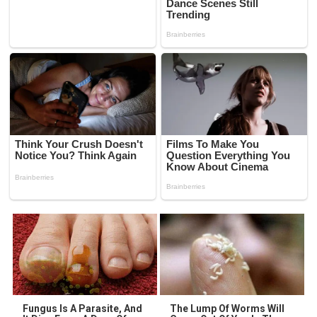
Fungus Is A Parasite, And
The Lump Of Worms Will