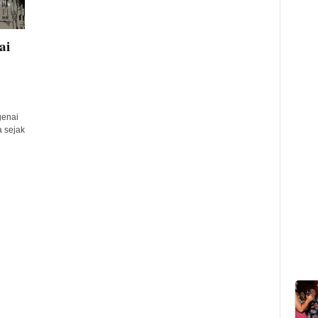
ai
genai
a sejak