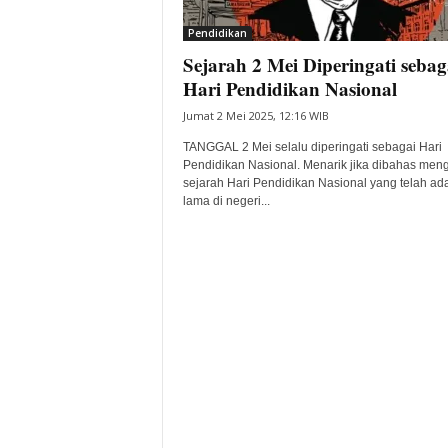
i
Pendidikan
t
Sejarah 2 Mei Diperingati sebag
a
B
Hari Pendidikan Nasional
a
Jumat 2 Mei 2025, 12:16 WIB
n
t
TANGGAL 2 Mei selalu diperingati sebagai Hari
e
Pendidikan Nasional. Menarik jika dibahas men
sejarah Hari Pendidikan Nasional yang telah ad
n
lama di negeri...
H
a
r
i
I
n
i