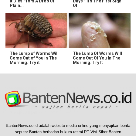
It Dies From A Drop Of
Days - It's The First Sign
Plain...
Of
The Lump of Worms Will
The Lump Of Worms Will
Come Out of You in The
Come Out Of You In The
Morning. Try it
Morning. Try It
BantenNews.co.id adalah website media online yang menyajikan berita
seputar Banten berbadan hukum resmi PT Visi Siber Banten