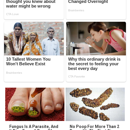
Fungus Is A Parasite, And
No Poop For More Than 2