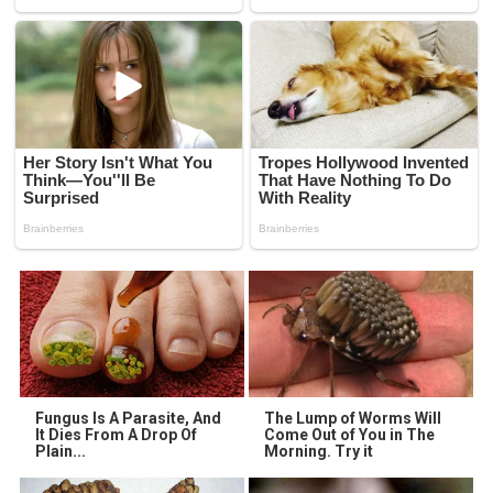
Fungus Is A Parasite, And
The Lump of Worms Will
It Dies From A Drop Of
Come Out of You in The
Plain...
Morning. Try it