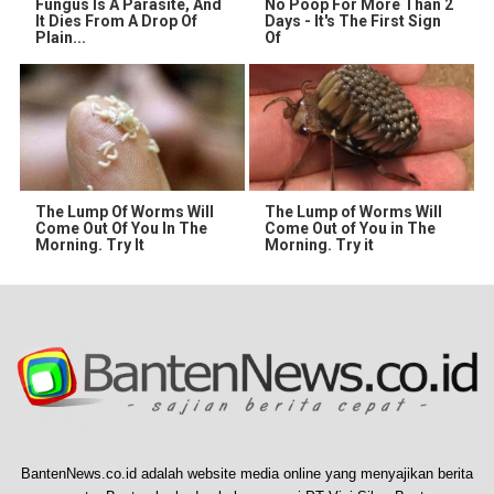
Fungus Is A Parasite, And
No Poop For More Than 2
It Dies From A Drop Of
Days - It's The First Sign
Plain...
Of
The Lump Of Worms Will
The Lump of Worms Will
Come Out Of You In The
Come Out of You in The
Morning. Try It
Morning. Try it
BantenNews.co.id adalah website media online yang menyajikan berita