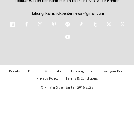
seputar Banten berbadan hukum resmi PT Visi Siber Banten
Hubungi kami:
rdkbantennews@gmail.com
Redaksi
Pedoman Media Siber
Tentang Kami
Lowongan Kerja
Privacy Policy
Terms & Conditions
© PT Visi Siber Banten 2016-2025