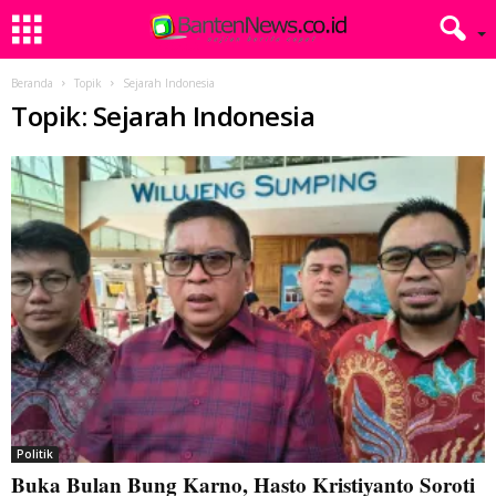
Beranda
Topik
Sejarah Indonesia
Topik: Sejarah Indonesia
Politik
Buka Bulan Bung Karno, Hasto Kristiyanto Soroti