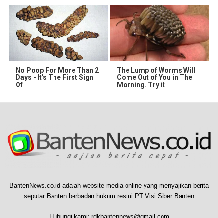
No Poop For More Than 2
The Lump of Worms Will
Days - It's The First Sign
Come Out of You in The
Of
Morning. Try it
BantenNews.co.id adalah website media online yang menyajikan berita
seputar Banten berbadan hukum resmi PT Visi Siber Banten
Hubungi kami:
rdkbantennews@gmail.com