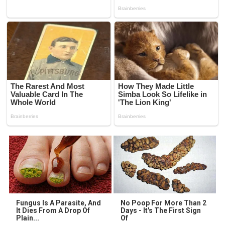
Fungus Is A Parasite, And
No Poop For More Than 2
It Dies From A Drop Of
Days - It's The First Sign
Plain...
Of