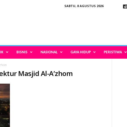
SABTU, 8 AGUSTUS 2026
IK
BISNIS
NASIONAL
GAYA HIDUP
PERISTIWA
’zhom
tektur Masjid Al-A’zhom