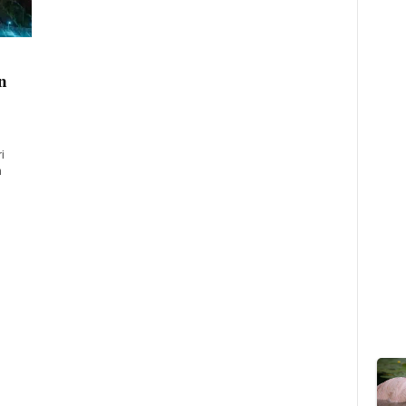
n
i
n