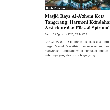
i
Berita Premiun
t
Masjid Raya Al-A’zhom Kota
a
B
Tangerang: Harmoni Keindaha
a
Arsitektur dan Filosofi Spiritual
n
Sabtu 23 Agustus 2025, 07:14 WIB
t
e
TANGERANG – Di tengah hiruk pikuk kota, berdir
n
megah Masjid Raya Al-A’zhom, ikon kebanggaa
H
masyarakat Tangerang yang memukau dengan
kubahnya yang disebut sebagai yang...
a
r
i
I
n
i