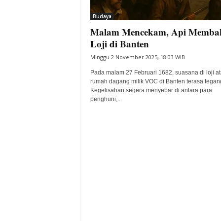
i
Budaya
t
Malam Mencekam, Api Memba
a
B
Loji di Banten
a
Minggu 2 November 2025, 18:03 WIB
n
t
Pada malam 27 Februari 1682, suasana di loji a
e
rumah dagang milik VOC di Banten terasa tegan
Kegelisahan segera menyebar di antara para
n
penghuni,...
H
a
r
i
I
n
i