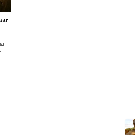
kar
tau
g.