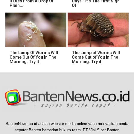
It Dies From A Drop Of
Days - It's The First Sign
Plain...
Of
The Lump Of Worms Will
The Lump of Worms Will
Come Out Of You In The
Come Out of You in The
Morning. Try It
Morning. Try it
BantenNews.co.id adalah website media online yang menyajikan berita
seputar Banten berbadan hukum resmi PT Visi Siber Banten