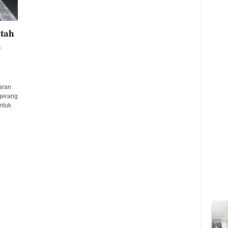
tah
a
aran
gerang
ntuk