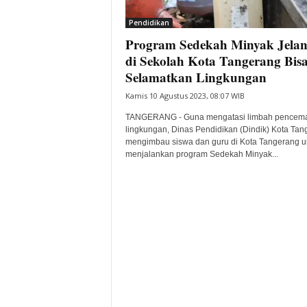
i
Pendidikan
t
Program Sedekah Minyak Jelan
a
B
di Sekolah Kota Tangerang Bis
a
Selamatkan Lingkungan
n
Kamis 10 Agustus 2023, 08:07 WIB
t
e
TANGERANG - Guna mengatasi limbah pencem
n
lingkungan, Dinas Pendidikan (Dindik) Kota Tan
H
mengimbau siswa dan guru di Kota Tangerang u
menjalankan program Sedekah Minyak...
a
r
i
I
n
i