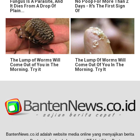
Fungus Is A Parasite, And
No Poop For More Than 2
It Dies From A Drop Of
Days - It's The First Sign
Plain...
Of
The Lump of Worms Will
The Lump Of Worms Will
Come Out of You in The
Come Out Of You In The
Morning. Try it
Morning. Try It
BantenNews.co.id adalah website media online yang menyajikan berita