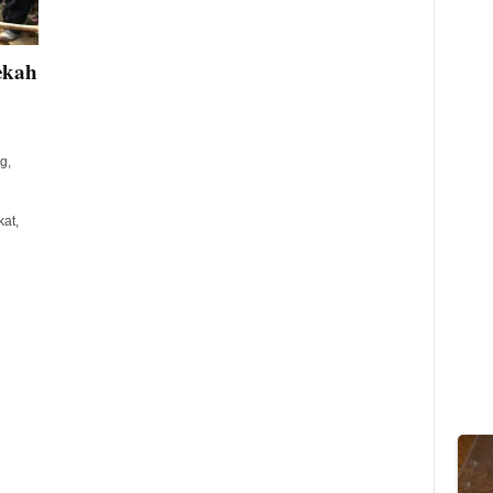
ekah
g,
at,