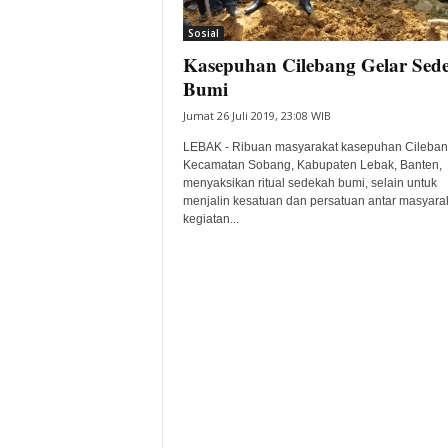
i
Sosial
t
Kasepuhan Cilebang Gelar Sed
a
B
Bumi
a
Jumat 26 Juli 2019, 23:08 WIB
n
t
LEBAK - Ribuan masyarakat kasepuhan Cileban
e
Kecamatan Sobang, Kabupaten Lebak, Banten,
menyaksikan ritual sedekah bumi, selain untuk
n
menjalin kesatuan dan persatuan antar masyarak
H
kegiatan...
a
r
i
I
n
i