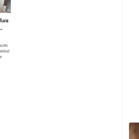
Bau
.
cific
kibat
e