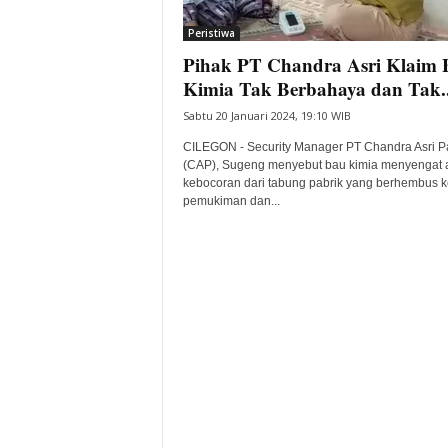
i
Peristiwa
t
Pihak PT Chandra Asri Klaim 
a
B
Kimia Tak Berbahaya dan Tak..
a
Sabtu 20 Januari 2024, 19:10 WIB
n
t
CILEGON - Security Manager PT Chandra Asri Pa
e
(CAP), Sugeng menyebut bau kimia menyengat a
kebocoran dari tabung pabrik yang berhembus k
n
pemukiman dan...
H
a
r
i
I
n
i