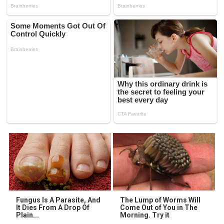
Fungus Is A Parasite, And
The Lump of Worms Will
It Dies From A Drop Of
Come Out of You in The
Plain...
Morning. Try it