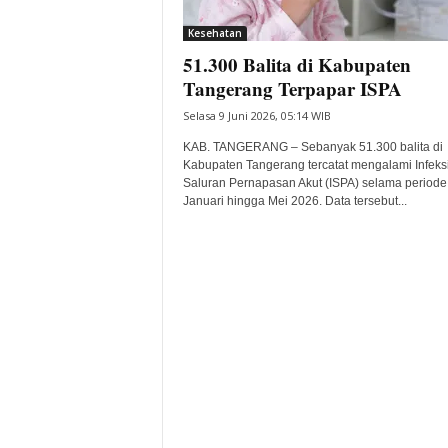
i
Kesehatan
t
51.300 Balita di Kabupaten
a
B
Tangerang Terpapar ISPA
a
Selasa 9 Juni 2026, 05:14 WIB
n
t
KAB. TANGERANG – Sebanyak 51.300 balita di
e
Kabupaten Tangerang tercatat mengalami Infeks
Saluran Pernapasan Akut (ISPA) selama periode
n
Januari hingga Mei 2026. Data tersebut...
H
a
r
i
I
n
i